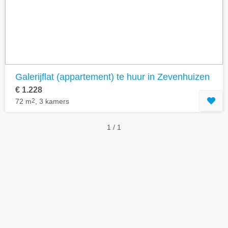
Geavanceerde zoekfilters tonen
Galerijflat (appartement) te huur in Zevenhuizen
€ 1.228
72 m
2
, 3 kamers
1 / 1