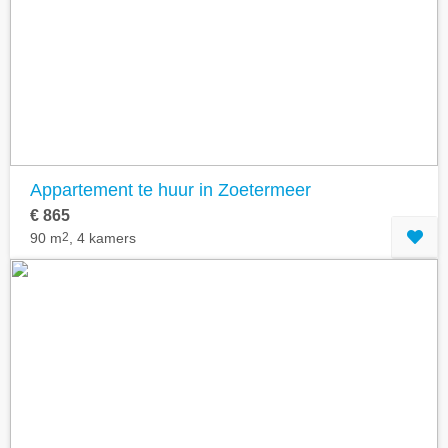
Geavanceerde zoekfilters tonen
Appartement te huur in Zoetermeer
€ 865
90 m
2
, 4 kamers