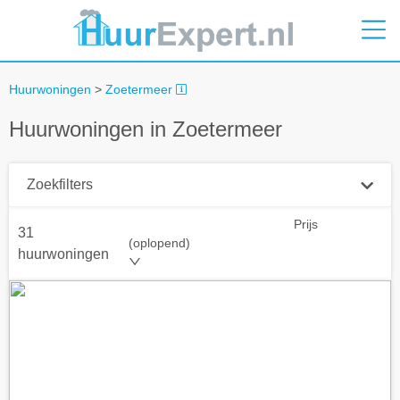
Huurwoningen
>
Zoetermeer
Huurwoningen in Zoetermeer
Zoekfilters
Prijs
31
Plaatsnaam
(oplopend)
huurwoningen
Straal
+ 0 km
Huurprijs tot
Zoek