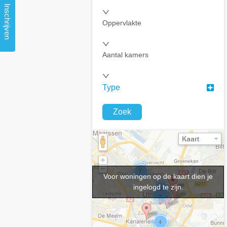
Inschrijven
Oppervlakte
Aantal kamers
Type
Zoek
Voor woningen op de kaart dien je
ingelogd te zijn.