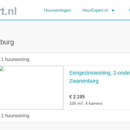
Huurwoningen
HuurExpert.nl
burg
1 huurwoning
Eengezinswoning, 2-onder
Zwanenburg
€ 2.195
105 m
2
, 4 kamers
1 huurwoning