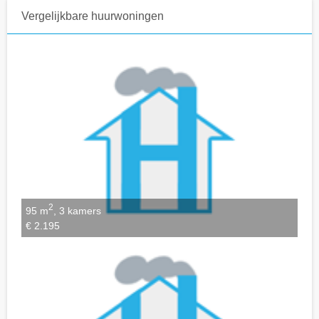
Vergelijkbare huurwoningen
Notities bewaren
2
95 m
, 3 kamers
€ 2.195