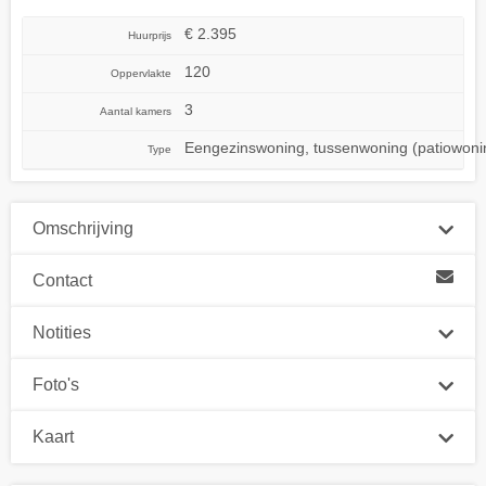
€ 2.395
Huurprijs
120
Oppervlakte
3
Aantal kamers
Eengezinswoning, tussenwoning (patiowoni
Type
Omschrijving
Contact
Notities
Foto's
Kaart