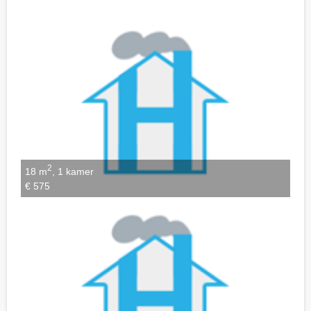
Notities bewaren
2
18 m
, 1 kamer
€ 575