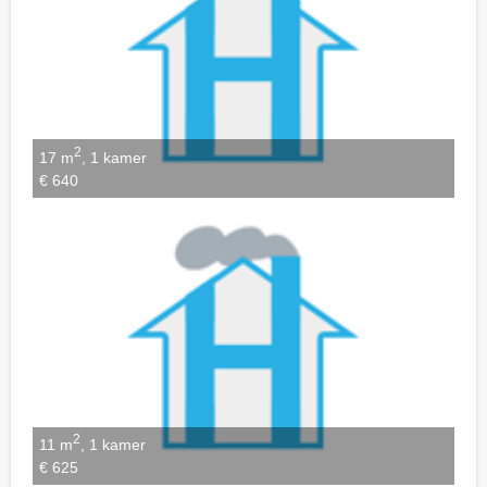
2
17 m
, 1 kamer
€ 640
2
11 m
, 1 kamer
€ 625