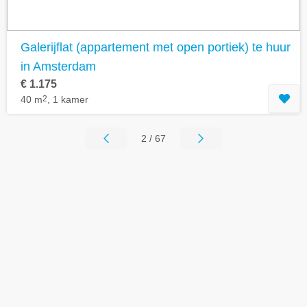
Galerijflat (appartement met open portiek) te huur
in Amsterdam
€ 1.175
40 m
2
, 1 kamer
2 / 67