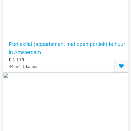
Portiekflat (appartement met open portiek) te huur
in Amsterdam
€ 1.173
44 m
2
, 1 kamer