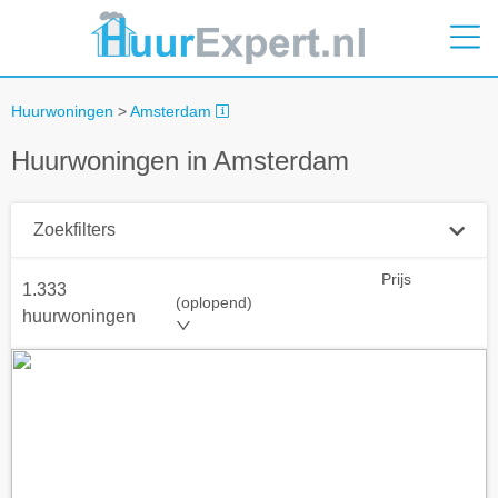
Huurwoningen
>
Amsterdam
Huurwoningen in Amsterdam
Zoekfilters
Prijs
1.333
Plaatsnaam
(oplopend)
huurwoningen
Straal
+ 0 km
Huurprijs tot
Zoek