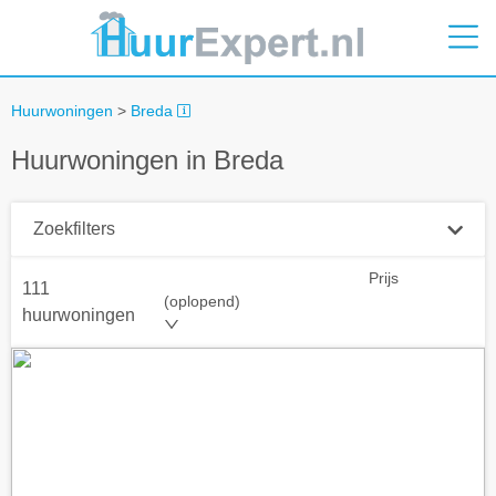
Huurwoningen
>
Breda
Huurwoningen in Breda
Zoekfilters
Prijs
111
Plaatsnaam
(oplopend)
huurwoningen
Straal
+ 0 km
Huurprijs tot
Zoek