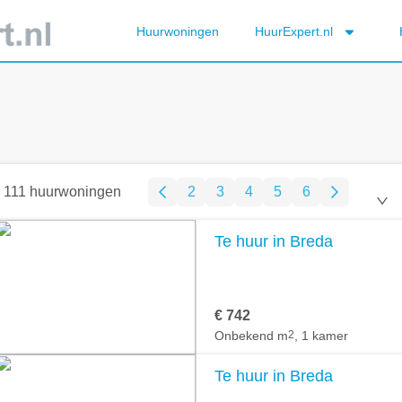
Huurwoningen
HuurExpert.nl
111 huurwoningen
2
3
4
5
6
Te huur in Breda
€ 742
Onbekend m
2
, 1 kamer
Te huur in Breda