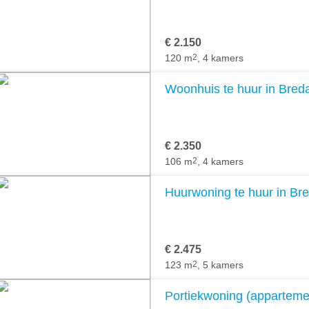
€ 2.150
120 m
2
, 4 kamers
Woonhuis te huur in Bred
€ 2.350
106 m
2
, 4 kamers
Huurwoning te huur in Br
€ 2.475
123 m
2
, 5 kamers
Portiekwoning (appartemen