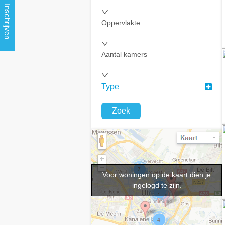
Inschrijven
Oppervlakte
Aantal kamers
Type
Zoek
Voor woningen op de kaart dien je
ingelogd te zijn.