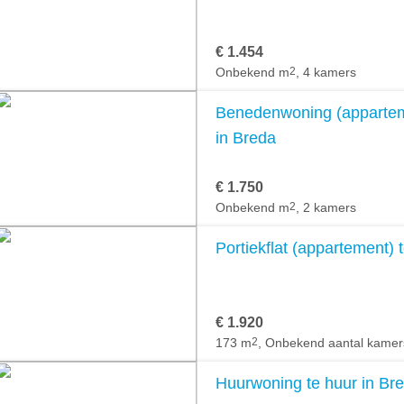
€ 1.454
Onbekend m
2
, 4 kamers
Benedenwoning (apparteme
in Breda
€ 1.750
Onbekend m
2
, 2 kamers
Portiekflat (appartement) 
€ 1.920
173 m
2
, Onbekend aantal kamer
Huurwoning te huur in Br