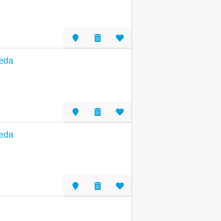
reda
reda