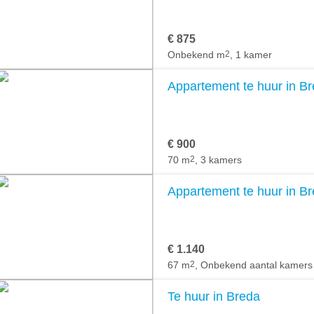
€ 875
Onbekend m
2
, 1 kamer
Appartement te huur in B
€ 900
70 m
2
, 3 kamers
Appartement te huur in B
€ 1.140
67 m
2
, Onbekend aantal kamers
Te huur in Breda