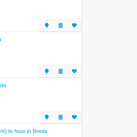
a
eda
t) te huur in Breda