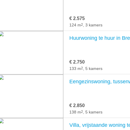
€ 2.575
124 m
2
, 3 kamers
Huurwoning te huur in Br
€ 2.750
133 m
2
, 5 kamers
Eengezinswoning, tussenw
€ 2.850
138 m
2
, 5 kamers
Villa, vrijstaande woning 