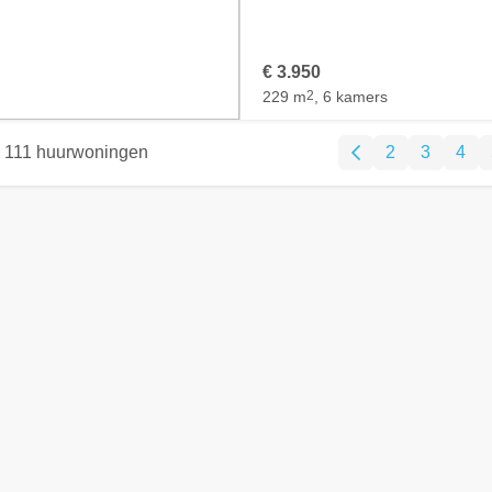
€ 3.950
229 m
2
, 6 kamers
111 huurwoningen
2
3
4