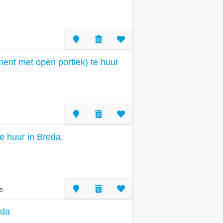
nt met open portiek) te huur
te huur in Breda
s
eda