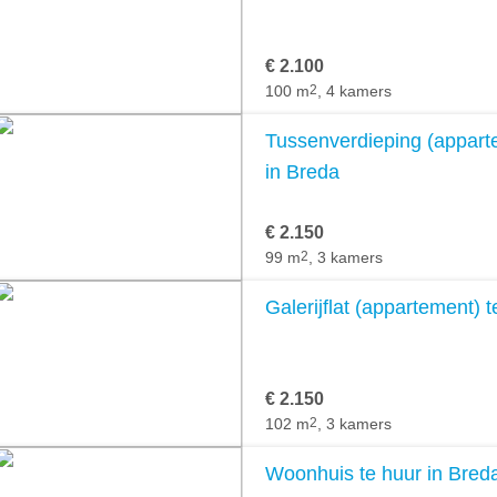
€ 2.100
100 m
2
, 4 kamers
Tussenverdieping (apparte
in Breda
€ 2.150
99 m
2
, 3 kamers
Galerijflat (appartement) 
€ 2.150
102 m
2
, 3 kamers
Woonhuis te huur in Bred