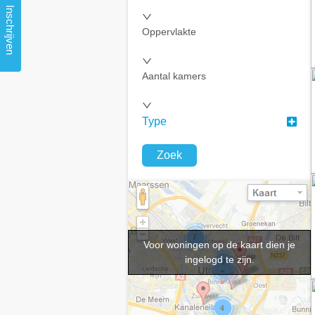
Inschrijven
Oppervlakte
Aantal kamers
Type
Zoek
Voor woningen op de kaart dien je
ingelogd te zijn.