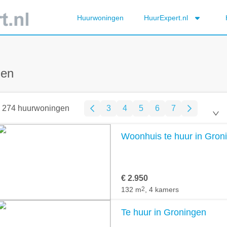
Huurwoningen
HuurExpert.nl
gen
274 huurwoningen
3
4
5
6
7
Woonhuis te huur in Gron
€ 2.950
132 m
2
, 4 kamers
Te huur in Groningen