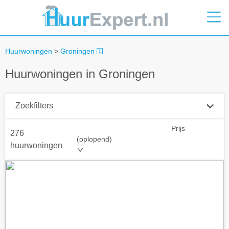
Huurwoningen
>
Groningen
Huurwoningen in Groningen
Zoekfilters
Prijs
276
Plaatsnaam
(oplopend)
huurwoningen
Straal
+ 0 km
Huurprijs tot
Zoek