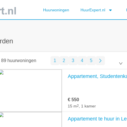
Huurwoningen
HuurExpert.nl
rden
89 huurwoningen
1
2
3
4
5
Appartement, Studentenk
€ 550
15 m
2
, 1 kamer
Appartement te huur in L