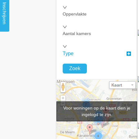
Inschrijven
Oppervlakte
Aantal kamers
Type
Zoek
Voor woningen op de kaart dien je
ingelogd te zijn.