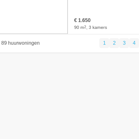
€ 1.650
90 m
2
, 3 kamers
89 huurwoningen
1
2
3
4