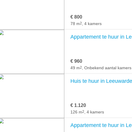
€ 800
78 m
2
, 4 kamers
Appartement te huur in L
€ 960
49 m
2
, Onbekend aantal kamers
Huis te huur in Leeuward
€ 1.120
126 m
2
, 4 kamers
Appartement te huur in L