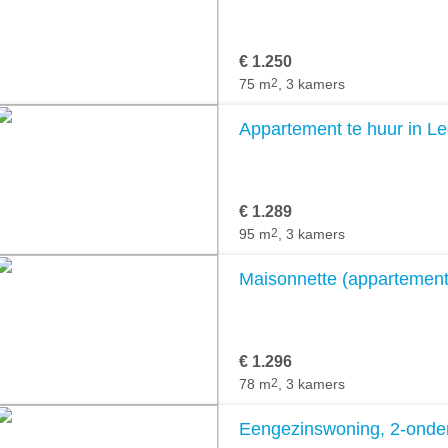
€ 1.250
75 m
2
, 3 kamers
Appartement te huur in L
€ 1.289
95 m
2
, 3 kamers
Maisonnette (appartement
€ 1.296
78 m
2
, 3 kamers
Eengezinswoning, 2-onder