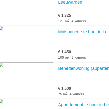
Leeuwarden
€ 1.325
121 m
2
, 4 kamers
Maisonnette te huur in L
€ 1.450
109 m
2
, 3 kamers
Benedenwoning (appartem
€ 1.500
75 m
2
, 4 kamers
Appartement te huur in L