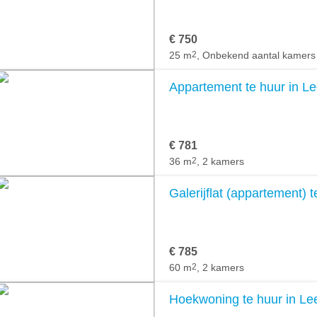
€ 750
25 m
2
, Onbekend aantal kamers
Appartement te huur in L
€ 781
36 m
2
, 2 kamers
Galerijflat (appartement)
€ 785
60 m
2
, 2 kamers
Hoekwoning te huur in L