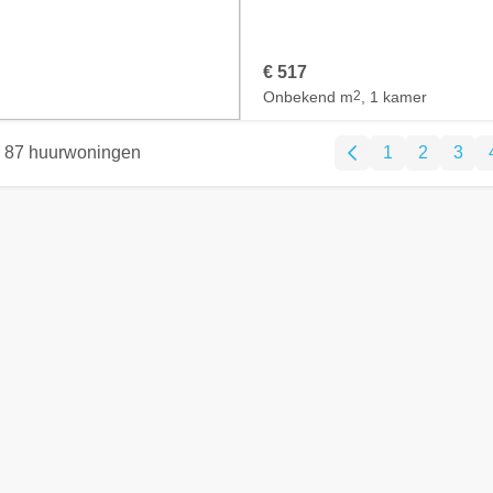
€ 517
Onbekend m
2
, 1 kamer
87 huurwoningen
1
2
3