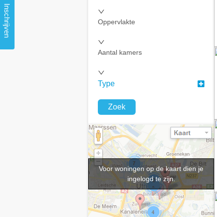
Inschrijven
Oppervlakte
Aantal kamers
Type
Zoek
Voor woningen op de kaart dien je
ingelogd te zijn.