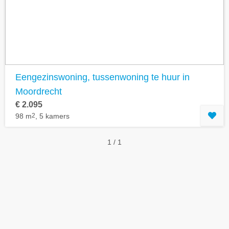
Geavanceerde zoekfilters tonen
Eengezinswoning, tussenwoning te huur in
Moordrecht
€ 2.095
98 m
2
, 5 kamers
1 / 1