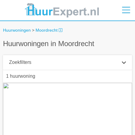
Huurwoningen
>
Moordrecht
Huurwoningen in Moordrecht
Zoekfilters
1 huurwoning
Plaatsnaam
Straal
+ 0 km
Huurprijs tot
Zoek