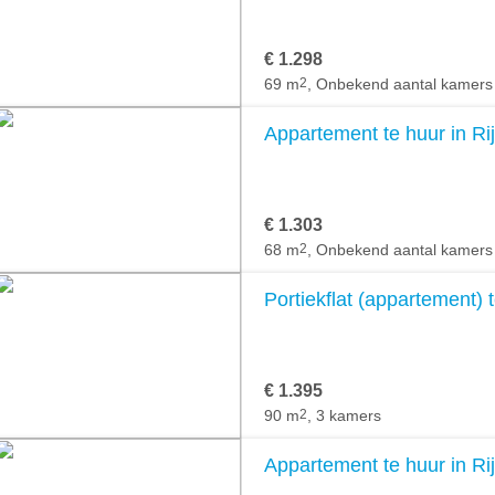
€ 1.298
69 m
2
, Onbekend aantal kamers
Appartement te huur in Rij
€ 1.303
68 m
2
, Onbekend aantal kamers
Portiekflat (appartement) t
€ 1.395
90 m
2
, 3 kamers
Appartement te huur in Rij