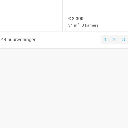
€ 2.300
94 m
2
, 3 kamers
44 huurwoningen
1
2
3