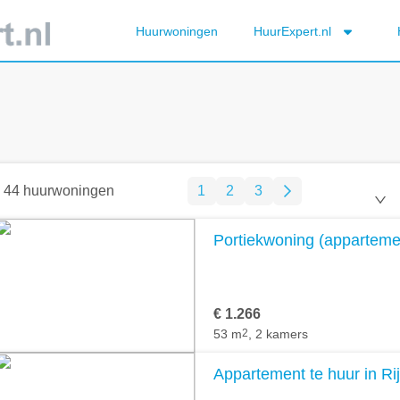
Huurwoningen
HuurExpert.nl
44 huurwoningen
1
2
3
Portiekwoning (appartement
€ 1.266
53 m
2
, 2 kamers
Appartement te huur in Rij