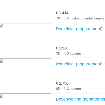
€ 1.414
76 m
2
, Onbekend aantal kamers
Portiekflat (appartement) t
€ 1.528
78 m
2
, 3 kamers
Portiekflat (appartement) t
€ 1.750
65 m
2
, 3 kamers
Bovenwoning (appartement)