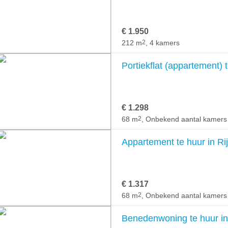
€ 1.950
212 m
2
, 4 kamers
Portiekflat (appartement) t
€ 1.298
68 m
2
, Onbekend aantal kamers
Appartement te huur in Rij
€ 1.317
68 m
2
, Onbekend aantal kamers
Benedenwoning te huur in 