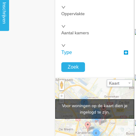
Inschrijven
Oppervlakte
Aantal kamers
Type
Zoek
Voor woningen op de kaart dien je
ingelogd te zijn.