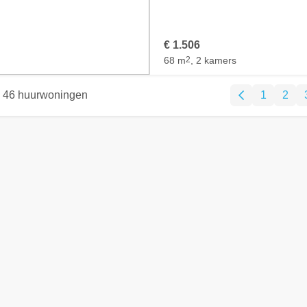
€ 1.506
68 m
2
, 2 kamers
46 huurwoningen
1
2