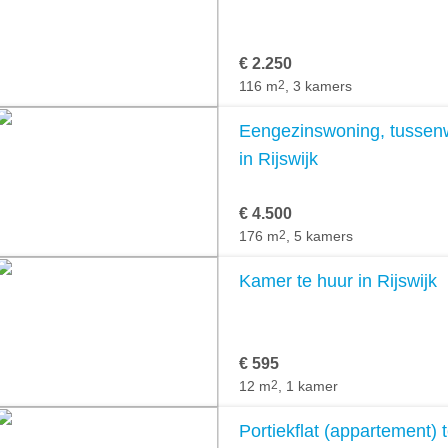
€ 2.250
116 m
2
, 3 kamers
Eengezinswoning, tussenw
in Rijswijk
€ 4.500
176 m
2
, 5 kamers
Kamer te huur in Rijswijk
€ 595
12 m
2
, 1 kamer
Portiekflat (appartement) t