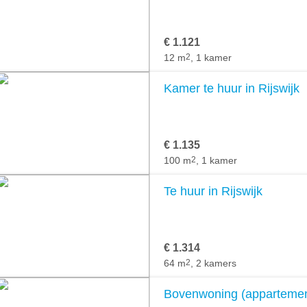
€ 1.121
12 m
2
, 1 kamer
Kamer te huur in Rijswijk
€ 1.135
100 m
2
, 1 kamer
Te huur in Rijswijk
€ 1.314
64 m
2
, 2 kamers
Bovenwoning (appartement)