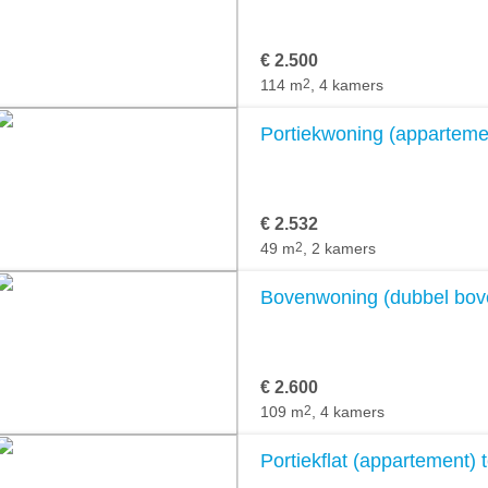
€ 2.500
114 m
2
, 4 kamers
Portiekwoning (appartement
€ 2.532
49 m
2
, 2 kamers
Bovenwoning (dubbel boven
€ 2.600
109 m
2
, 4 kamers
Portiekflat (appartement) t