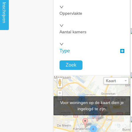
Inschrijven
Oppervlakte
Aantal kamers
Type
Zoek
Voor woningen op de kaart dien je
ingelogd te zijn.