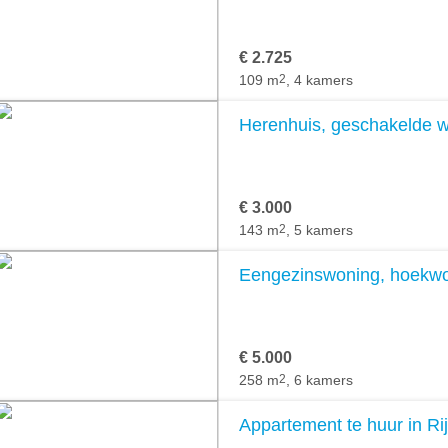
€ 2.725
109 m
2
, 4 kamers
Herenhuis, geschakelde wo
€ 3.000
143 m
2
, 5 kamers
Eengezinswoning, hoekwoni
€ 5.000
258 m
2
, 6 kamers
Appartement te huur in Rij