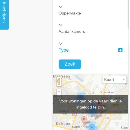
Inschrijven
Oppervlakte
Aantal kamers
Type
Zoek
Voor woningen op de kaart dien je
ingelogd te zijn.