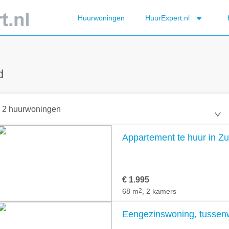
Huurwoningen
HuurExpert.nl
d
2 huurwoningen
Appartement te huur in Zu
€ 1.995
68 m
2
, 2 kamers
Eengezinswoning, tussenw