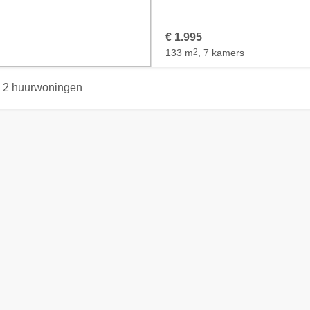
€ 1.995
133 m
2
, 7 kamers
2 huurwoningen